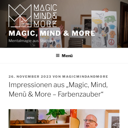
Zum
Inhalt
springen
MAGIC, MIND & MORE
Mentalmagie aus Stuttgart
Menü
VERÖFFENTLICHT
26. NOVEMBER 2023
VON
MAGICMINDANDMORE
AM
Impressionen aus „Magic, Mind,
Menü & More – Farbenzauber“