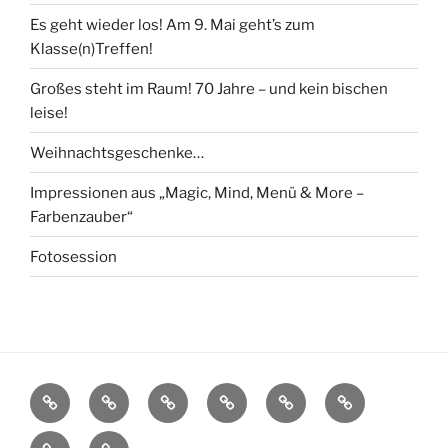
Es geht wieder los! Am 9. Mai geht’s zum
Klasse(n)Treffen!
Großes steht im Raum! 70 Jahre – und kein bischen
leise!
Weihnachtsgeschenke…
Impressionen aus „Magic, Mind, Menü & More –
Farbenzauber“
Fotosession
Startseite
Über
Aktuelle
Ihr
Zauberhafte
Newsletter-
mich
Programme
Event
Impressionen
Anmeldung
Kontakt
Impressum